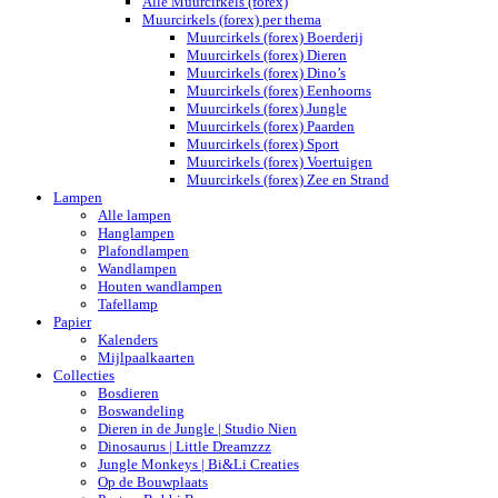
Alle Muurcirkels (forex)
Muurcirkels (forex) per thema
Muurcirkels (forex) Boerderij
Muurcirkels (forex) Dieren
Muurcirkels (forex) Dino’s
Muurcirkels (forex) Eenhoorns
Muurcirkels (forex) Jungle
Muurcirkels (forex) Paarden
Muurcirkels (forex) Sport
Muurcirkels (forex) Voertuigen
Muurcirkels (forex) Zee en Strand
Lampen
Alle lampen
Hanglampen
Plafondlampen
Wandlampen
Houten wandlampen
Tafellamp
Papier
Kalenders
Mijlpaalkaarten
Collecties
Bosdieren
Boswandeling
Dieren in de Jungle | Studio Nien
Dinosaurus | Little Dreamzzz
Jungle Monkeys | Bi&Li Creaties
Op de Bouwplaats