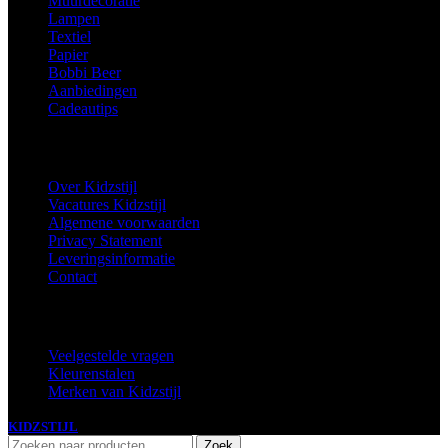
Muurdecoratie
Lampen
Textiel
Papier
Bobbi Beer
Aanbiedingen
Cadeautips
Informatie
Over Kidzstijl
Vacatures Kidzstijl
Algemene voorwaarden
Privacy Statement
Leveringsinformatie
Contact
Extra
Veelgestelde vragen
Kleurenstalen
Merken van Kidzstijl
KIDZSTIJL
2024
Zoek