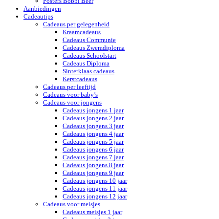
Posters Bobbi Beer
Aanbiedingen
Cadeautips
Cadeaus per gelegenheid
Kraamcadeaus
Cadeaus Communie
Cadeaus Zwemdiploma
Cadeaus Schoolstart
Cadeaus Diploma
Sinterklaas cadeaus
Kerstcadeaus
Cadeaus per leeftijd
Cadeaus voor baby’s
Cadeaus voor jongens
Cadeaus jongens 1 jaar
Cadeaus jongens 2 jaar
Cadeaus jongens 3 jaar
Cadeaus jongens 4 jaar
Cadeaus jongens 5 jaar
Cadeaus jongens 6 jaar
Cadeaus jongens 7 jaar
Cadeaus jongens 8 jaar
Cadeaus jongens 9 jaar
Cadeaus jongens 10 jaar
Cadeaus jongens 11 jaar
Cadeaus jongens 12 jaar
Cadeaus voor meisjes
Cadeaus meisjes 1 jaar