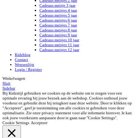
Cadeaus meisjes 2 jaar
Cadeaus meisje 3 jaar
Cadeaus meisjes 4 jaar
Cadeaus meisjes 5 jaar
Cadeaus meisjes 6 jaar
Cadeaus meisjes 7 jaar
Cadeaus meisjes 8 jaar
Cadeaus meisjes 9 jaar
Cadeaus meisjes 10 jaar
Cadeaus meisjes 11 jaar
Cadeaus meisjes 12 jaar
Kidzblog
Contact
Wensenlijst
Login / Register
Winkelwagen
Sluit
Sidebar
Bij Kidzstijl gebruiken we cookies op de website om te zorgen voor een
optimale ervaring bij jouw bezoek aan de webshop. Cookies onthoud jouw
voorkeur en gebruikt deze bij terugkeer naar deze website. Door te klikken op
“Accepteer”, geef je toestemming om alle cookies te gebruiken voor deze
optimalisatie. Zie onze privacy statement voor alle informatie hierover. Je kan
ook jouw voorkeuren aanpassen door te gaan naar "Cookie Settings".
Cookie Settings
Accepteer