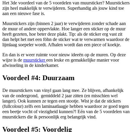
Het 3de voordeel van de 5 voordelen van muursticker? Muurstickers
zijn heel makkelijk te verwijderen. Superhandig als jouw kind toe
aan een nieuwe fase is.
Muurstickers zijn (binnen 2 jaar) te verwijderen zonder schade aan
de muur of andere oppervlakte. Hoe langer een sticker op de muur
heeft gezeten, hoe beter deze plakt. Tip: als de sticker erg vast zit
dan helpt het met een föhn de sticker wat te verwarmen waardoor de
lijmlaag soepeler wordt. Afhalen wordt dan een piece of koekje.
En dan is er weer ruimte voor nieuw ideeën op de muren. Op deze
wijze is de
muursticker
een leuke en gemakkelijke manier voor
afwisseling in de kinderkamer.
Voordeel #4: Duurzaam
De muurstickers van vinyl gaan lang mee. Ze blijven, afhankelijk
van de ondergrond, gemiddeld 2 jaar zitten (en misschien wel
langer). Ook kunnen ze tegen een stootje. Wist je dat de stickers
(fullcolour) zelfs een laminaatlaagje hebben waardoor ze goed tegen
een beetje vocht of viezigheid kunnen?! Eén van de 5 voordelen van
muurstickers die ik persoonlijk erg belangrijk vind.
Voordeel #5: Voordelig