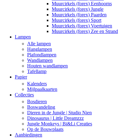
Muurcirkels (forex) Eenhoorns
Muurcirkels (forex) Jungle
Muurcirkels (forex) Paarden
Muurcirkels (forex) Sport
Muurcirkels (forex) Voertuigen
Muurcirkels (forex) Zee en Strand
Lampen
Alle lampen
Hanglampen
Plafondlampen
Wandlampen
Houten wandlampen
Tafellamp
Papier
Kalenders
Mijlpaalkaarten
Collecties
Bosdieren
Boswandeling
Dieren in de Jungle | Studio Nien
Dinosaurus | Little Dreamzzz
Jungle Monkeys | Bi&Li Creaties
Op de Bouwplaats
Aanbiedingen