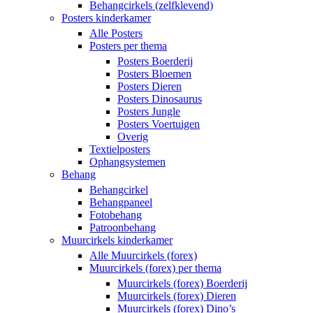
Behangcirkels (zelfklevend)
Posters kinderkamer
Alle Posters
Posters per thema
Posters Boerderij
Posters Bloemen
Posters Dieren
Posters Dinosaurus
Posters Jungle
Posters Voertuigen
Overig
Textielposters
Ophangsystemen
Behang
Behangcirkel
Behangpaneel
Fotobehang
Patroonbehang
Muurcirkels kinderkamer
Alle Muurcirkels (forex)
Muurcirkels (forex) per thema
Muurcirkels (forex) Boerderij
Muurcirkels (forex) Dieren
Muurcirkels (forex) Dino’s