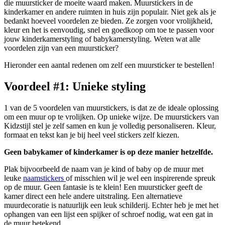
die muursticker de moeite waard maken. Muurstickers in de
kinderkamer en andere ruimten in huis zijn populair. Niet gek als je
bedankt hoeveel voordelen ze bieden. Ze zorgen voor vrolijkheid,
kleur en het is eenvoudig, snel en goedkoop om toe te passen voor
jouw kinderkamerstyling of babykamerstyling. Weten wat alle
voordelen zijn van een muursticker?
Hieronder een aantal redenen om zelf een muursticker te bestellen!
Voordeel #1: Unieke styling
1 van de 5 voordelen van muurstickers, is dat ze de ideale oplossing
om een muur op te vrolijken. Op unieke wijze. De muurstickers van
Kidzstijl stel je zelf samen en kun je volledig personaliseren. Kleur,
formaat en tekst kan je bij heel veel stickers zelf kiezen.
Geen babykamer of kinderkamer is op deze manier hetzelfde.
Plak bijvoorbeeld de naam van je kind of baby op de muur met
leuke
naamstickers
of misschien wil je wel een inspirerende spreuk
op de muur. Geen fantasie is te klein! Een muursticker geeft de
kamer direct een hele andere uitstraling. Een alternatieve
muurdecoratie is natuurlijk een leuk schilderij. Echter heb je met het
ophangen van een lijst een spijker of schroef nodig, wat een gat in
de muur betekend.