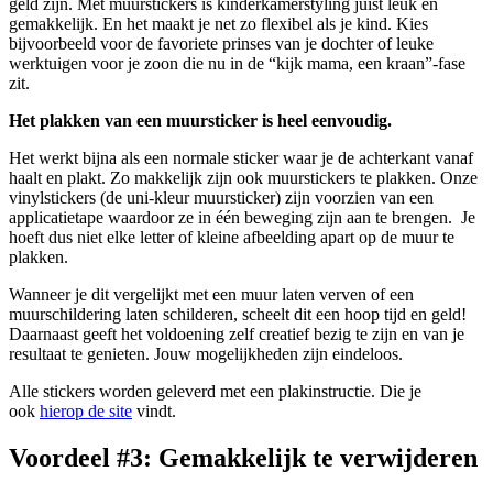
geld zijn. Met muurstickers is kinderkamerstyling juist leuk en
gemakkelijk. En het maakt je net zo flexibel als je kind. Kies
bijvoorbeeld voor de favoriete prinses van je dochter of leuke
werktuigen voor je zoon die nu in de “kijk mama, een kraan”-fase
zit.
Het plakken van een muursticker is heel eenvoudig.
Het werkt bijna als een normale sticker waar je de achterkant vanaf
haalt en plakt. Zo makkelijk zijn ook muurstickers te plakken. Onze
vinylstickers (de uni-kleur muursticker) zijn voorzien van een
applicatietape waardoor ze in één beweging zijn aan te brengen. Je
hoeft dus niet elke letter of kleine afbeelding apart op de muur te
plakken.
Wanneer je dit vergelijkt met een muur laten verven of een
muurschildering laten schilderen, scheelt dit een hoop tijd en geld!
Daarnaast geeft het voldoening zelf creatief bezig te zijn en van je
resultaat te genieten. Jouw mogelijkheden zijn eindeloos.
Alle stickers worden geleverd met een plakinstructie. Die je
ook
hierop de site
vindt.
Voordeel #3: Gemakkelijk te verwijderen