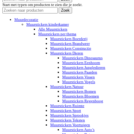
Start met typen om producten te zien die je zoekt.
Zoek
Muurdecoratie
Muurstickers kinderkamer
Alle Muurstickers
Muurstickers per thema
Muurstickers Boerderij
Muurstickers Brandweer
Muurstickers Constructie
Muurstickers Dieren
Muurstickers Dinosaurus
Muurstickers Eenhoorn
Muurstickers Jungledieren
Muurstickers Paarden
Muurstickers Vissen
Muurstickers Vogels
Muurstickers Natuur
Muurstickers Bomen
Muurstickers Bloemen
Muurstickers Regenboog
Muurstickers Ruimte
Muurstickers Sport
Muurstickers Sprookjes
Muurstickers Teksten
Muurstickers Voertuigen
Muurstickers Auto’s