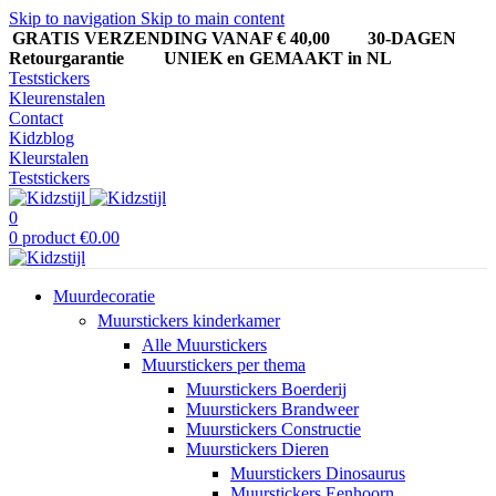
Skip to navigation
Skip to main content
GRATIS VERZENDING VANAF € 40,00
30-DAGEN
Retourgarantie UNIEK en GEMAAKT in NL
Teststickers
Kleurenstalen
Contact
Kidzblog
Kleurstalen
Teststickers
0
0
product
€
0.00
Muurdecoratie
Muurstickers kinderkamer
Alle Muurstickers
Muurstickers per thema
Muurstickers Boerderij
Muurstickers Brandweer
Muurstickers Constructie
Muurstickers Dieren
Muurstickers Dinosaurus
Muurstickers Eenhoorn