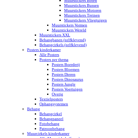
Muurstickers Boten
Muurstickers Bussen
Muurstickers Motoren
Muurstickers Treinen
Muurstickers Vliegtuigen
Muurstickers Vormen
Muurstickers Wereld
Muurstickers XXL
Behangbanen (zelfklevend)
Behangcirkels (zelfklevend)
Posters kinderkamer
Alle Posters
Posters per thema
Posters Boerderij
Posters Bloemen
Posters Dieren
Posters Dinosaurus
Posters Jungle
Posters Voertuigen
Overig
Textielposters
Ophangsystemen
Behang
Behangcirkel
Behangpaneel
Fotobehang
Patroonbehang
Muurcirkels kinderkamer